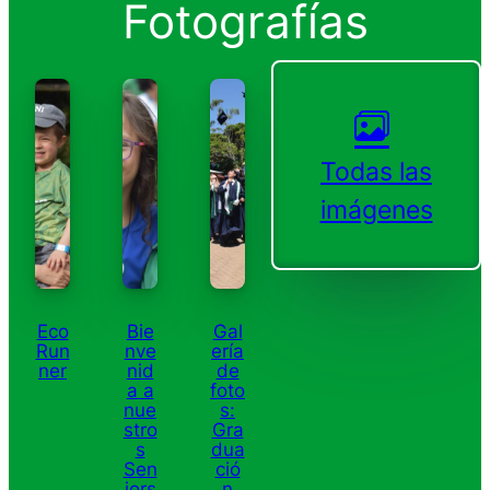
Fotografías
Todas las
imágenes
Eco
Bie
Gal
Run
nve
ería
ner
nid
de
a a
foto
nue
s:
stro
Gra
s
dua
Sen
ció
iors
n