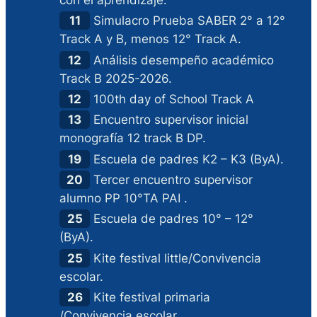
11
Simulacro Prueba SABER 2° a 12°
Track A y B, menos 12° Track A.
12
Análisis desempeño académico
Track B 2025-2026.
12
100th day of School Track A
13
Encuentro supervisor inicial
monografía 12 track B DP.
19
Escuela de padres K2 – K3 (ByA).
20
Tercer encuentro supervisor
alumno PP 10°TA PAI .
25
Escuela de padres 10° – 12°
(ByA).
25
Kite festival little/Convivencia
escolar.
26
Kite festival primaria
/Convivencia escolar.