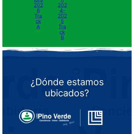
202
202
6
4-
Tra
202
ck
5
A
Tra
ck
B
¿Dónde estamos
ubicados?