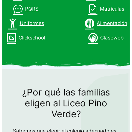
PQRS
Matrículas
Uniformes
Alimentación
Clickschool
Claseweb
¿Por qué las familias
eligen al Liceo Pino
Verde?
Sabemos que elegir el colegio adecuado es