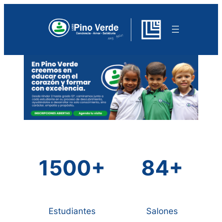
Saltar
al
contenido
1500+
84+
Estudiantes
Salones