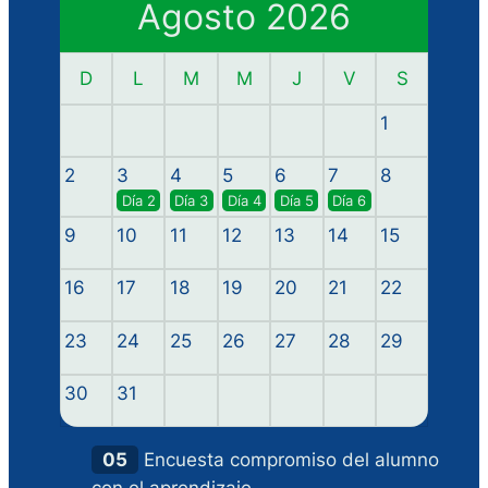
Agosto 2026
D
L
M
M
J
V
S
1
2
3
4
5
6
7
8
Día 2
Día 3
Día 4
Día 5
Día 6
9
10
11
12
13
14
15
16
17
18
19
20
21
22
23
24
25
26
27
28
29
30
31
05
Encuesta compromiso del alumno
con el aprendizaje.