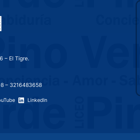
6 – El Tigre.
98 – 3216483658
ouTube
LinkedIn